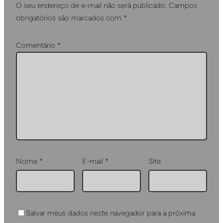
O seu endereço de e-mail não será publicado.
Campos
obrigatórios são marcados com
*
Comentário
*
Nome
*
E-mail
*
Site
Salvar meus dados neste navegador para a próxima