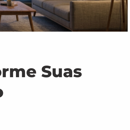
orme Suas
o