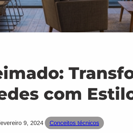
imado: Transf
edes com Estil
fevereiro 9, 2024
Conceitos técnicos