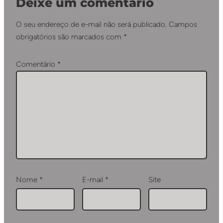
Deixe um comentário
O seu endereço de e-mail não será publicado.
Campos
obrigatórios são marcados com
*
Comentário
*
Nome
*
E-mail
*
Site