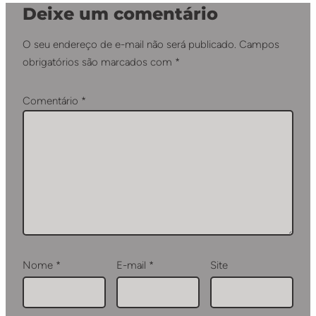
Deixe um comentário
O seu endereço de e-mail não será publicado.
Campos
obrigatórios são marcados com
*
Comentário
*
Nome
*
E-mail
*
Site