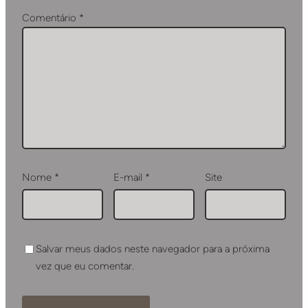
Comentário
*
Nome
*
E-mail
*
Site
Salvar meus dados neste navegador para a próxima
vez que eu comentar.