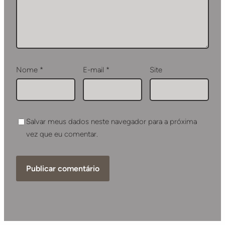
Nome
*
E-mail
*
Site
Salvar meus dados neste navegador para a próxima
vez que eu comentar.