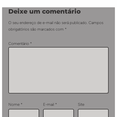
Deixe um comentário
O seu endereço de e-mail não será publicado.
Campos
obrigatórios são marcados com
*
Comentário
*
Nome
*
E-mail
*
Site